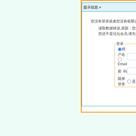
提示信息 »
您没有登录或者您没有权限
读取数据错误,原因：您
您还不是论坛会员,请
登录
用
户名
Email
密 码
隐身
登录