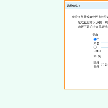
提示信息 »
您没有登录或者您没有权限
读取数据错误,原因：您
您还不是论坛会员,请
登录
用
户名
Email
密 码
隐身
登录