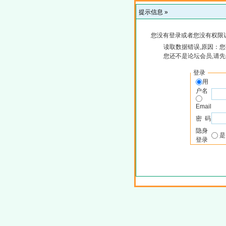
提示信息 »
您没有登录或者您没有权限
读取数据错误,原因：您
您还不是论坛会员,请
登录
用
户名
Email
密 码
隐身
登录