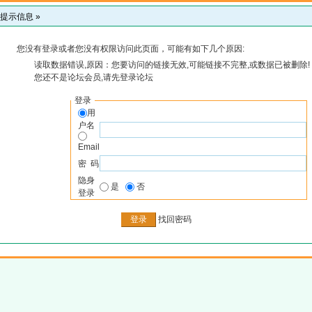
提示信息 »
您没有登录或者您没有权限访问此页面，可能有如下几个原因:
读取数据错误,原因：您要访问的链接无效,可能链接不完整,或数据已被删除!
您还不是论坛会员,请先登录论坛
登录
用
户名
Email
密 码
隐身
是
否
登录
找回密码