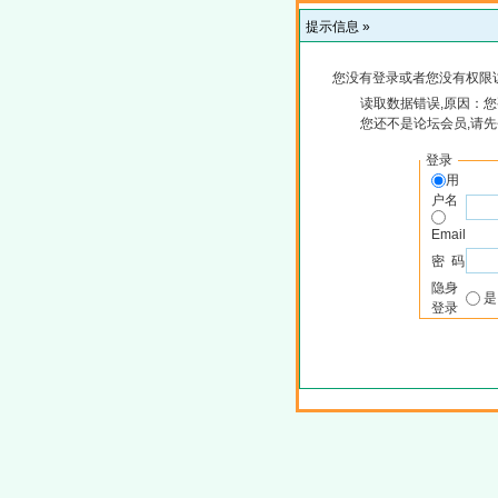
提示信息 »
您没有登录或者您没有权限
读取数据错误,原因：您
您还不是论坛会员,请
登录
用
户名
Email
密 码
隐身
登录