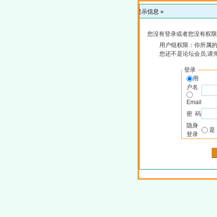
提示信息 »
您没有登录或者您没有权限
用户组权限：你所属
您还不是论坛会员,请
登录
用
户名
Email
密 码
隐身
登录