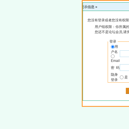
提示信息 »
您没有登录或者您没有权限
用户组权限：你所属
您还不是论坛会员,请
登录
用
户名
Email
密 码
隐身
登录