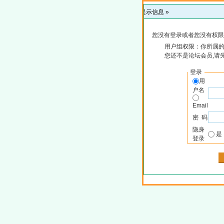
提示信息 »
您没有登录或者您没有权限
用户组权限：你所属
您还不是论坛会员,请
登录
用
户名
Email
密 码
隐身
登录