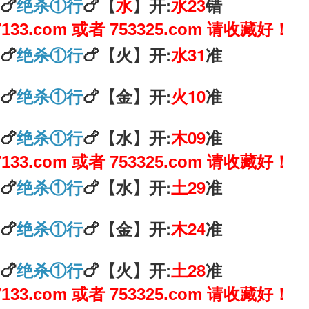
🍗
绝杀①行
🍗【
水
】开:
水23
错
3.com 或者 753325.com 请收藏好！
🍗
绝杀①行
🍗【火】开:
水31
准
🍗
绝杀①行
🍗【金】开:
火10
准
🍗
绝杀①行
🍗【水】开:
木09
准
3.com 或者 753325.com 请收藏好！
🍗
绝杀①行
🍗【水】开:
土29
准
🍗
绝杀①行
🍗【金】开:
木24
准
🍗
绝杀①行
🍗【火】开:
土28
准
3.com 或者 753325.com 请收藏好！