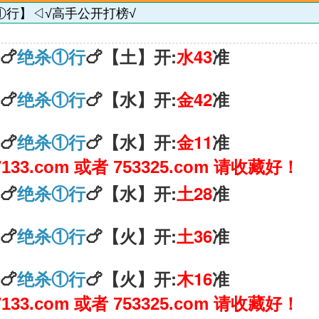
①行】◁√高手公开打榜√
🍗
绝杀①行
🍗【土】开:
水43
准
🍗
绝杀①行
🍗【水】开:
金42
准
🍗
绝杀①行
🍗【水】开:
金11
准
3.com 或者 753325.com 请收藏好！
🍗
绝杀①行
🍗【水】开:
土28
准
🍗
绝杀①行
🍗【火】开:
土36
准
🍗
绝杀①行
🍗【火】开:
木16
准
3.com 或者 753325.com 请收藏好！