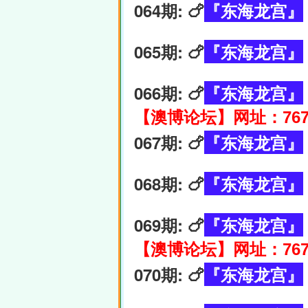
064期: 🍗
『东海龙宫』
065期: 🍗
『东海龙宫』
066期: 🍗
『东海龙宫』
【澳博论坛】网址：76713
067期: 🍗
『东海龙宫』
068期: 🍗
『东海龙宫』
069期: 🍗
『东海龙宫』
【澳博论坛】网址：76713
070期: 🍗
『东海龙宫』