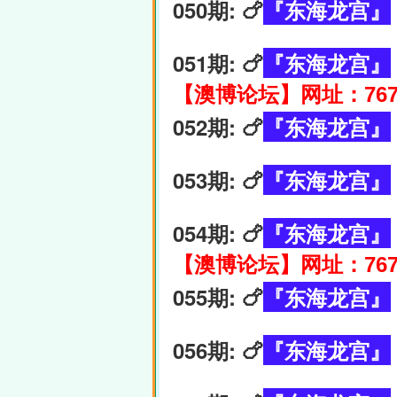
050期: 🍗
『东海龙宫』
051期: 🍗
『东海龙宫』
【澳博论坛】网址：76713
052期: 🍗
『东海龙宫』
053期: 🍗
『东海龙宫』
054期: 🍗
『东海龙宫』
【澳博论坛】网址：76713
055期: 🍗
『东海龙宫』
056期: 🍗
『东海龙宫』