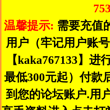
75
温馨提示:
需要充值
用户（牢记用户账号
【kaka767133
最低300元起）付
到您的论坛账户.用