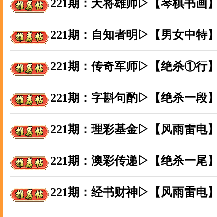
221期：天将雄师▷【琴棋书画
221期：自知者明▷【男女中特
221期：传奇军师▷【绝杀①行
221期：字斟句酌▷【绝杀一段
221期：理彩基金▷【风雨雷电
221期：澳彩传递▷【绝杀一尾
221期：经书财神▷【风雨雷电