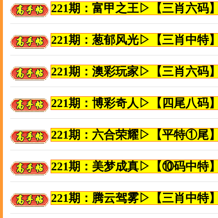
221期：富甲之王▷【三肖六码
221期：葱郁风光▷【三肖中特
221期：澳彩玩家▷【三肖六码
221期：博彩奇人▷【四尾八码
221期：六合荣耀▷【平特①尾
221期：美梦成真▷【⑩码中特
221期：腾云驾雾▷【三肖中特