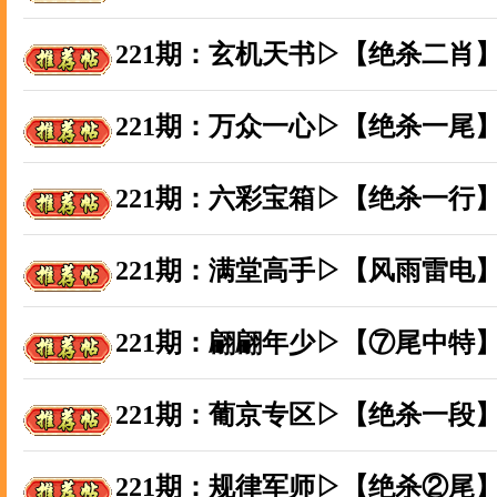
221期：玄机天书▷【绝杀二肖
221期：万众一心▷【绝杀一尾
221期：六彩宝箱▷【绝杀一行
221期：满堂高手▷【风雨雷电
221期：翩翩年少▷【⑦尾中特
221期：葡京专区▷【绝杀一段
221期：规律军师▷【绝杀②尾