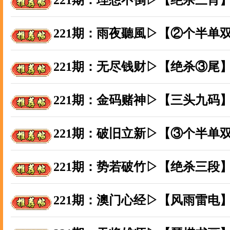
221期：理想不倒▷【绝杀三肖
221期：雨夜聽風▷【②个半单
221期：无尽钱财▷【绝杀③尾
221期：金码赌神▷【三头九码
221期：破旧立新▷【③个半单
221期：势若破竹▷【绝杀三段
221期：澳门心经▷【风雨雷电