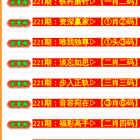
221期：铁杵磨针▷【一肖二码
221期：资深赢家▷【①肖②码
221期：唯我独尊▷【①头③码
221期：淡忘如思▷【二肖二码
221期：步入正轨▷【三肖三码
221期：音容宛在▷【③肖⑥码
221期：福彩高手▷【二肖四码