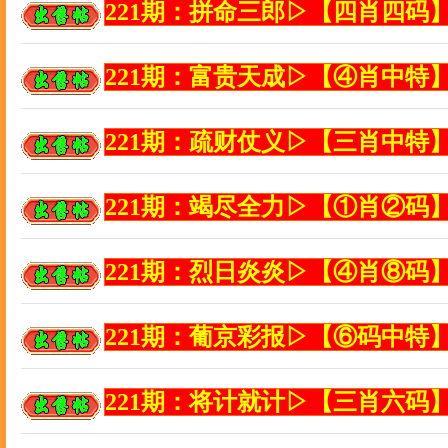
221期：拼命三郎▷【四肖四码
221期：富贵天成▷【④肖中特
221期：疏财仗义▷【三肖中特
221期：竭尽全力▷【①肖②码
221期：烈日炎炎▷【④肖⑧码
221期：葡京彩报▷【⑥码中特
221期：将计就计▷【三肖六码