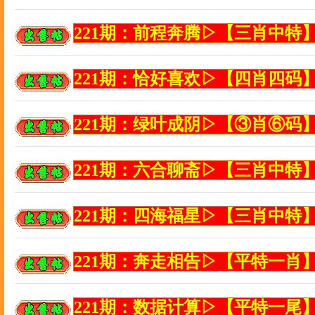
221期：前程奔腾▷【三肖中特
221期：恰好喜欢▷【四肖四码
221期：绿叶成阴▷【③肖⑥码
221期：六合聊斋▷【三肖中特
221期：四海福星▷【三肖中特
221期：奔走相告▷【平特一肖
221期：数据计算▷【平特一尾