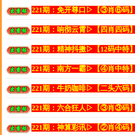
221期：免开尊口▷【③肖⑥码
221期：响彻云霄▷【四肖四码
221期：精神抖擞▷【12码中
221期：南方一霸▷【④肖中特
221期：牛奶咖啡▷【二头六码
221期：六合狂人▷【③肖③码
221期：神算彩讯▷【②肖④码