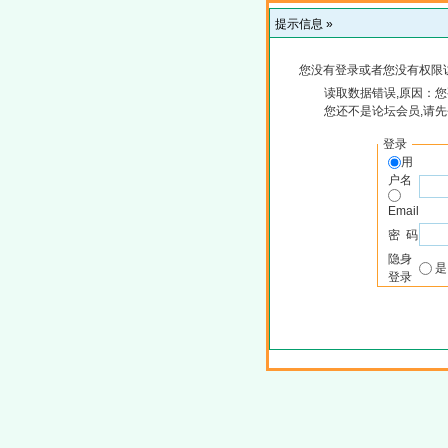
提示信息 »
您没有登录或者您没有权限
读取数据错误,原因：您
您还不是论坛会员,请
登录
用
户名
Email
密 码
隐身
登录