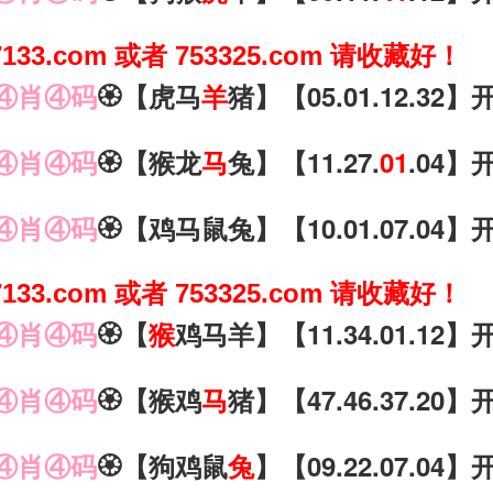
3.com 或者 753325.com 请收藏好！
④肖④码
🏵️【虎马
羊
猪】【05.01.12.32】开
④肖④码
🏵️【猴龙
马
兔】【11.27.
01
.04】开
④肖④码
🏵️【鸡马鼠兔】【10.01.07.04】开
3.com 或者 753325.com 请收藏好！
④肖④码
🏵️【
猴
鸡马羊】【11.34.01.12】开
④肖④码
🏵️【猴鸡
马
猪】【47.46.37.20】开
④肖④码
🏵️【狗鸡鼠
兔
】【09.22.07.04】开