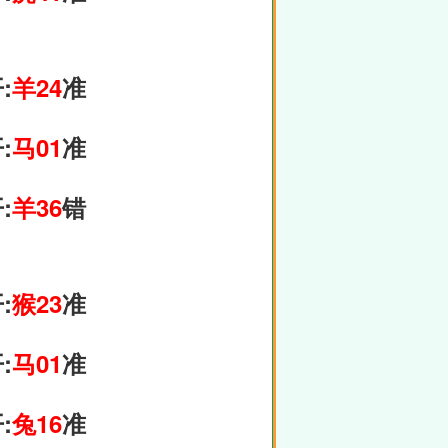
:
羊24
准
:
马01
准
:
羊36
错
:
猴23
准
:
马01
准
:
兔16
准