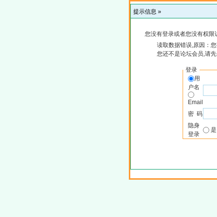
提示信息 »
您没有登录或者您没有权限
读取数据错误,原因：您
您还不是论坛会员,请
登录
用
户名
Email
密 码
隐身
登录