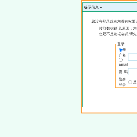
提示信息 »
您没有登录或者您没有权限
读取数据错误,原因：您
您还不是论坛会员,请
登录
用
户名
Email
密 码
隐身
登录