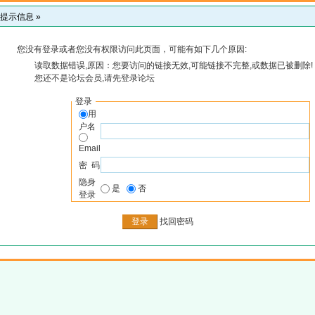
提示信息 »
您没有登录或者您没有权限访问此页面，可能有如下几个原因:
读取数据错误,原因：您要访问的链接无效,可能链接不完整,或数据已被删除!
您还不是论坛会员,请先登录论坛
登录
用
户名
Email
密 码
隐身
是
否
登录
找回密码