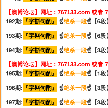
【澳博论坛】网址：767133.com 或者 7
192期:
『字斟句酌』
☝️
绝杀一段
☝️【6段
193期:
『字斟句酌』
☝️
绝杀一段
☝️【6段
194期:
『字斟句酌』
☝️
绝杀一段
☝️【3段
【澳博论坛】网址：767133.com 或者 7
195期:
『字斟句酌』
☝️
绝杀一段
☝️【1段
196期:
『字斟句酌』
☝️
绝杀一段
☝️【3段
197期:
『字斟句酌』
☝️
绝杀一段
☝️【3段