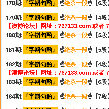
178期:
『字斟句酌』
☝️
绝杀一段
☝️【6段
179期:
『字斟句酌』
☝️
绝杀一段
☝️【4段
【澳博论坛】网址：767133.com 或者 7
180期:
『字斟句酌』
☝️
绝杀一段
☝️【5段
181期:
『字斟句酌』
☝️
绝杀一段
☝️【5段
182期:
『字斟句酌』
☝️
绝杀一段
☝️【4段
【澳博论坛】网址：767133.com 或者 7
183期:
『字斟句酌』
☝️
绝杀一段
☝️【6段
184期:
『字斟句酌』
☝️
绝杀一段
☝️【7段