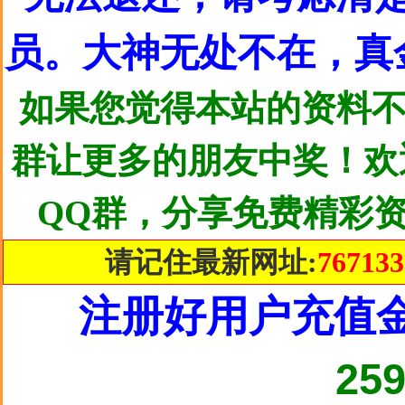
员。大神无处不在，真
如果您觉得本站的资料不
群让更多的朋友中奖！欢
QQ群，分享免费精彩
请记住最新网址:
767133
注册好用户充值
25