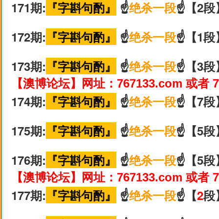
171期:
『字斟句酌』
☝️
绝杀一段
☝️【2段
172期:
『字斟句酌』
☝️
绝杀一段
☝️【1段
173期:
『字斟句酌』
☝️
绝杀一段
☝️【3段
【澳博论坛】网址：767133.com 或者 7
174期:
『字斟句酌』
☝️
绝杀一段
☝️【7段
175期:
『字斟句酌』
☝️
绝杀一段
☝️【5段
176期:
『字斟句酌』
☝️
绝杀一段
☝️【5段
【澳博论坛】网址：767133.com 或者 7
177期:
『字斟句酌』
☝️
绝杀一段
☝️【
2
段