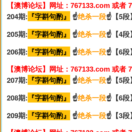
【澳博论坛】网址：767133.com 或者 7
204期:
『字斟句酌』
☝️
绝杀一段
☝️【5段
205期:
『字斟句酌』
☝️
绝杀一段
☝️【4段
206期:
『字斟句酌』
☝️
绝杀一段
☝️【6段
【澳博论坛】网址：767133.com 或者 7
207期:
『字斟句酌』
☝️
绝杀一段
☝️【5段
208期:
『字斟句酌』
☝️
绝杀一段
☝️【6段
209期:
『字斟句酌』
☝️
绝杀一段
☝️【3段