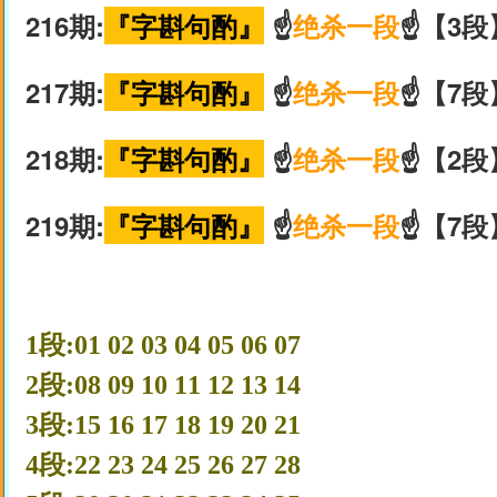
216期:
『字斟句酌』
☝️
绝杀一段
☝️【3段
217期:
『字斟句酌』
☝️
绝杀一段
☝️【7段
218期:
『字斟句酌』
☝️
绝杀一段
☝️【2段
219期:
『字斟句酌』
☝️
绝杀一段
☝️【7段
1段:01 02 03 04 05 06 07
2段:08 09 10 11 12 13 14
3段:15 16 17 18 19 20 21
4段:22 23 24 25 26 27 28