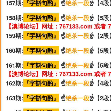
157期:
『字斟句酌』
☝️
绝杀一段
☝️【4段
158期:
『字斟句酌』
☝️
绝杀一段
☝️【5段
【澳博论坛】网址：767133.com 或者 7
159期:
『字斟句酌』
☝️
绝杀一段
☝️【2段
160期:
『字斟句酌』
☝️
绝杀一段
☝️【5段
161期:
『字斟句酌』
☝️
绝杀一段
☝️【5段
【澳博论坛】网址：767133.com 或者 7
162期:
『字斟句酌』
☝️
绝杀一段
☝️【4段
163期:
『字斟句酌』
☝️
绝杀一段
☝️【2段