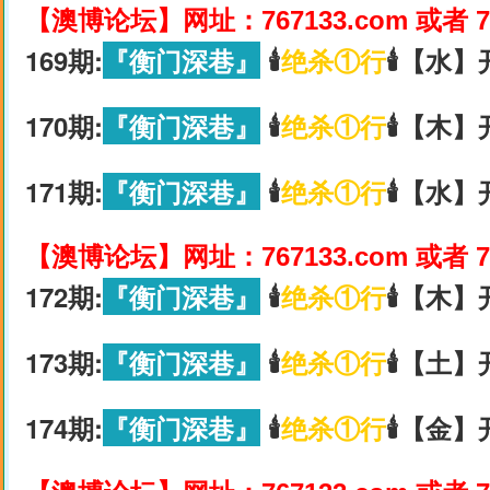
【澳博论坛】网址：767133.com 或者 7
169期:
『衡门深巷』
🕯
绝杀①行
🕯【水】
170期:
『衡门深巷』
🕯
绝杀①行
🕯【木】
171期:
『衡门深巷』
🕯
绝杀①行
🕯【水】
【澳博论坛】网址：767133.com 或者 7
172期:
『衡门深巷』
🕯
绝杀①行
🕯【木】
173期:
『衡门深巷』
🕯
绝杀①行
🕯【土】
174期:
『衡门深巷』
🕯
绝杀①行
🕯【金】