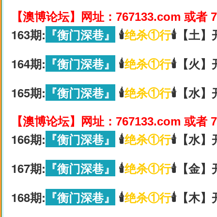
【澳博论坛】网址：767133.com 或者 7
163期:
『衡门深巷』
🕯
绝杀①行
🕯【土】
164期:
『衡门深巷』
🕯
绝杀①行
🕯【火】
165期:
『衡门深巷』
🕯
绝杀①行
🕯【水】
【澳博论坛】网址：767133.com 或者 7
166期:
『衡门深巷』
🕯
绝杀①行
🕯【水】
167期:
『衡门深巷』
🕯
绝杀①行
🕯【金】
168期:
『衡门深巷』
🕯
绝杀①行
🕯【木】