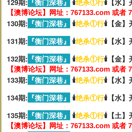
129期:
『衡门深巷』
🕯
绝杀①行
🕯【水】
【澳博论坛】网址：767133.com 或者 7
130期:
『衡门深巷』
🕯
绝杀①行
🕯【金】
131期:
『衡门深巷』
🕯
绝杀①行
🕯【水】
132期:
『衡门深巷』
🕯
绝杀①行
🕯【金】
【澳博论坛】网址：767133.com 或者 7
133期:
『衡门深巷』
🕯
绝杀①行
🕯【水】
134期:
『衡门深巷』
🕯
绝杀①行
🕯【水】
135期:
『衡门深巷』
🕯
绝杀①行
🕯【土】
【澳博论坛】网址：767133.com 或者 7