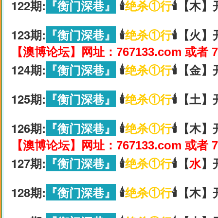
122期:
『衡门深巷』
🕯
绝杀①行
🕯【木】
123期:
『衡门深巷』
🕯
绝杀①行
🕯【火】
【澳博论坛】网址：767133.com 或者 7
124期:
『衡门深巷』
🕯
绝杀①行
🕯【金】
125期:
『衡门深巷』
🕯
绝杀①行
🕯【土】
126期:
『衡门深巷』
🕯
绝杀①行
🕯【木】
【澳博论坛】网址：767133.com 或者 7
127期:
『衡门深巷』
🕯
绝杀①行
🕯【
水
】
128期:
『衡门深巷』
🕯
绝杀①行
🕯【木】