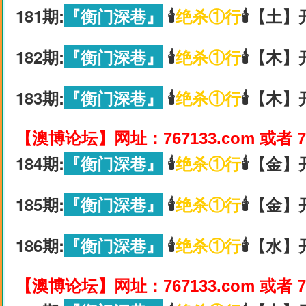
181期:
『衡门深巷』
🕯
绝杀①行
🕯【土】
182期:
『衡门深巷』
🕯
绝杀①行
🕯【木】
183期:
『衡门深巷』
🕯
绝杀①行
🕯【木】
【澳博论坛】网址：767133.com 或者 7
184期:
『衡门深巷』
🕯
绝杀①行
🕯【金】
185期:
『衡门深巷』
🕯
绝杀①行
🕯【金】
186期:
『衡门深巷』
🕯
绝杀①行
🕯【水】
【澳博论坛】网址：767133.com 或者 7