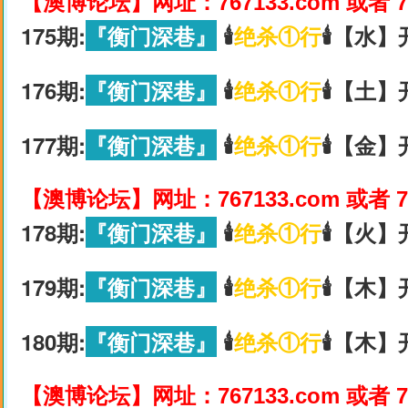
【澳博论坛】网址：767133.com 或者 7
175期:
『衡门深巷』
🕯
绝杀①行
🕯【水】
176期:
『衡门深巷』
🕯
绝杀①行
🕯【土】
177期:
『衡门深巷』
🕯
绝杀①行
🕯【金】
【澳博论坛】网址：767133.com 或者 7
178期:
『衡门深巷』
🕯
绝杀①行
🕯【火】
179期:
『衡门深巷』
🕯
绝杀①行
🕯【木】
180期:
『衡门深巷』
🕯
绝杀①行
🕯【木】
【澳博论坛】网址：767133.com 或者 7