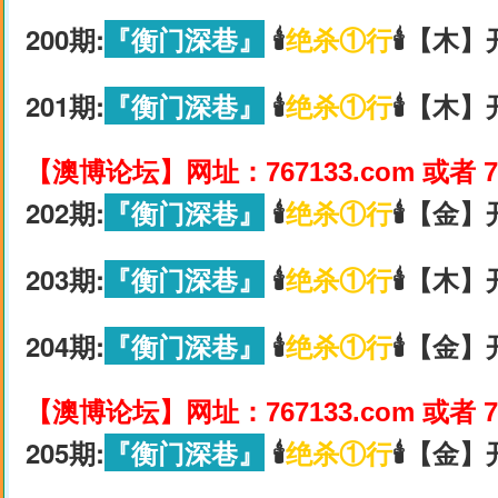
200期:
『衡门深巷』
🕯
绝杀①行
🕯【木】
201期:
『衡门深巷』
🕯
绝杀①行
🕯【木】
【澳博论坛】网址：767133.com 或者 7
202期:
『衡门深巷』
🕯
绝杀①行
🕯【金】
203期:
『衡门深巷』
🕯
绝杀①行
🕯【木】
204期:
『衡门深巷』
🕯
绝杀①行
🕯【金】
【澳博论坛】网址：767133.com 或者 7
205期:
『衡门深巷』
🕯
绝杀①行
🕯【金】