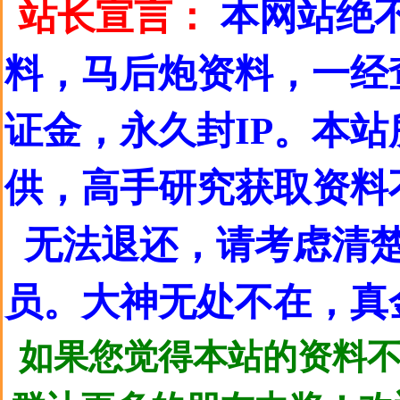
站长宣言：
本网站绝
料，马后炮资料，一经
证金，永久封IP。本
供，高手研究获取资料
无法退还，请考虑清
员。大神无处不在，真
如果您觉得本站的资料不