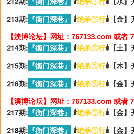
212期:
『衡门深巷』
🕯
绝杀①行
🕯【水】
213期:
『衡门深巷』
🕯
绝杀①行
🕯【金】
【澳博论坛】网址：767133.com 或者 7
214期:
『衡门深巷』
🕯
绝杀①行
🕯【土】
215期:
『衡门深巷』
🕯
绝杀①行
🕯【木】
216期:
『衡门深巷』
🕯
绝杀①行
🕯【金】
【澳博论坛】网址：767133.com 或者 7
217期:
『衡门深巷』
🕯
绝杀①行
🕯【金】
218期:
『衡门深巷』
🕯
绝杀①行
🕯【金】