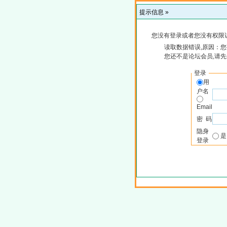
提示信息 »
您没有登录或者您没有权限
读取数据错误,原因：您
您还不是论坛会员,请
登录
用
户名
Email
密 码
隐身
登录